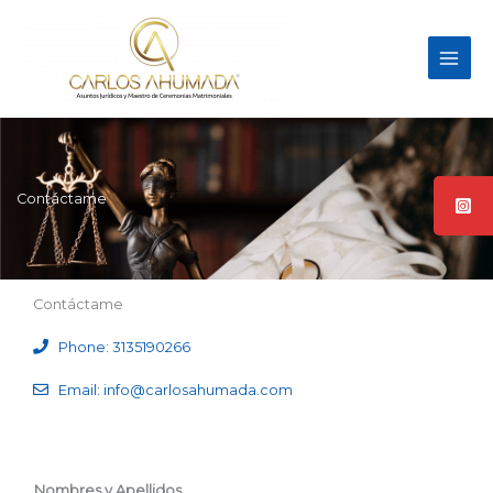
Ir
al
contenido
Contáctame
Contáctame
Phone: 3135190266
Email: info@carlosahumada.com
Nombres y Apellidos